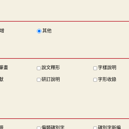
增
其他
筆畫
說文釋形
字樣說明
獻
研訂說明
字形收錄
源
偏類碑別字
碑別字新編