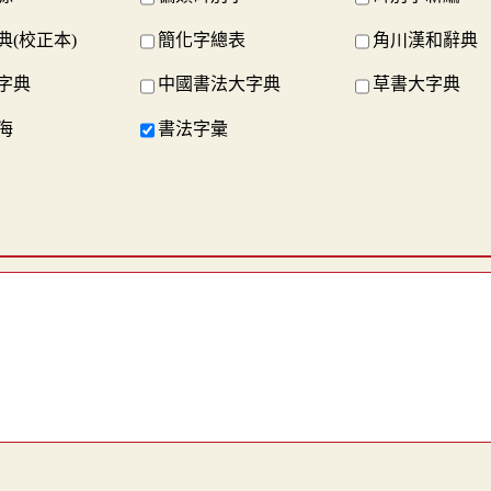
典(校正本)
簡化字總表
角川漢和辭典
字典
中國書法大字典
草書大字典
海
書法字彙