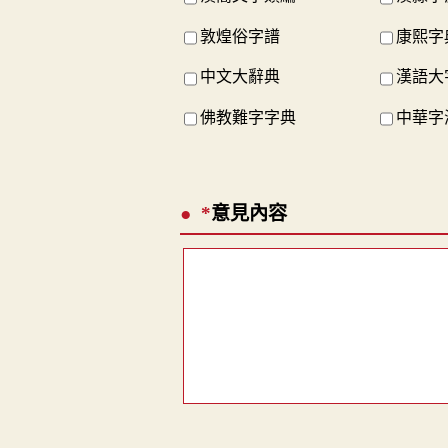
敦煌俗字譜
康熙字
中文大辭典
漢語大
佛教難字字典
中華字
*
意見內容