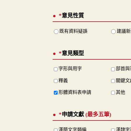
*
意見性質
既有資料疑誤
建議新
*
意見類型
字形與用字
部首與
釋義
關鍵文
形體資料表申請
其他
*
申請文獻
(最多五筆)
漢簡文字類編
漢隸字