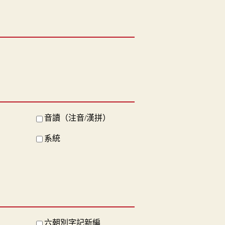
音讀（注音/漢拼）
系統
六朝別字記新編