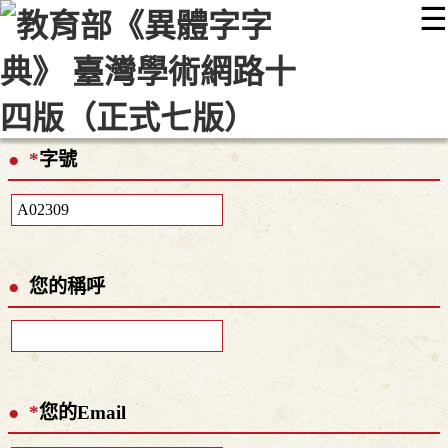
☰
:::
最新消息
常見問題
編輯說明
字典附錄
使用說明
顯示模式
網站導覽
EN
*
字號
您的稱呼
*
您的Email