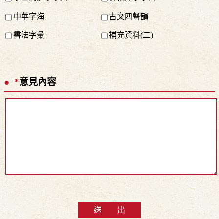
中華字海
古文四聲韻
書法字彙
補充資料(二)
*
意見內容
送 出