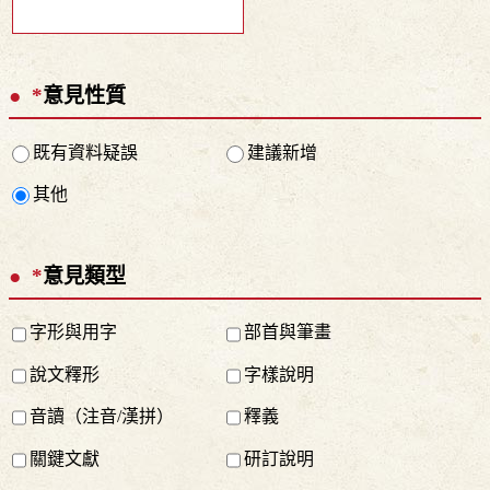
*
意見性質
既有資料疑誤
建議新增
其他
*
意見類型
字形與用字
部首與筆畫
說文釋形
字樣說明
音讀（注音/漢拼）
釋義
關鍵文獻
研訂說明