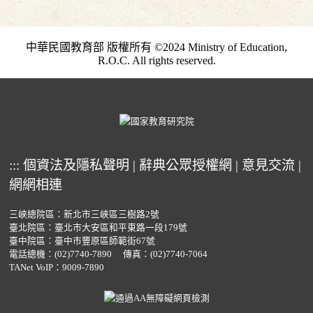
中華民國教育部 版權所有 ©2024 Ministry of Education,
R.O.C. All rights reserved.
:::
個資法及隱私聲明
|
辭典公眾授權網
|
意見交流
|
網網相連
三峽總院區：新北市三峽區三樹路2號
臺北院區：臺北市大安區和平東路一段179號
臺中院區：臺中市豐原區師範街67號
電話總機：
(02)7740-7890
傳真：(02)7740-7064
TANet VoIP：9009-7890