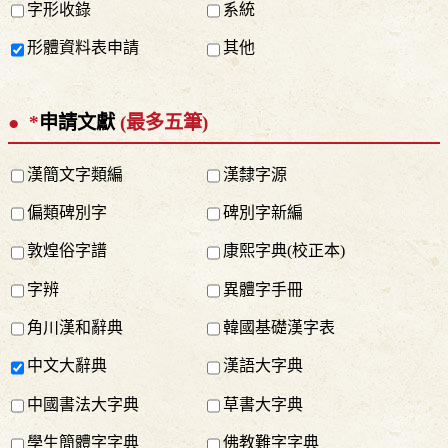
字形收錄
系統
形體資料表申請
其他
*
申請文獻
(最多五筆)
漢簡文字類編
漢隸字源
偏類碑別字
碑別字新編
敦煌俗字譜
康熙字典(校正本)
字辨
異體字手冊
角川漢和辭典
韓國基礎漢字表
中文大辭典
漢語大字典
中國書法大字典
草書大字典
學生簡體字字典
佛教難字字典