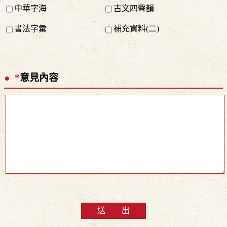
中華字海
古文四聲韻
書法字彙
補充資料(二)
*
意見內容
送 出