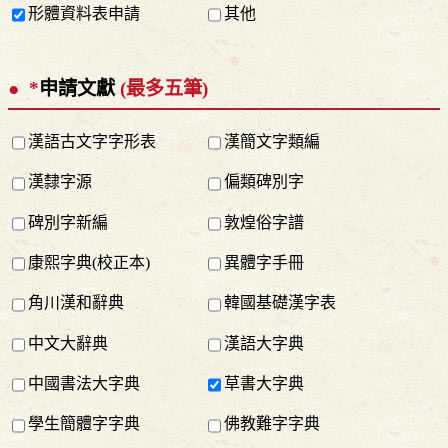
形體資料表申請
其他
*
申請文獻
(最多五筆)
漢語古文字字形表
漢簡文字類編
漢隸字源
偏類碑別字
碑別字新編
敦煌俗字譜
康熙字典(校正本)
異體字手冊
角川漢和辭典
韓國基礎漢字表
中文大辭典
漢語大字典
中國書法大字典
草書大字典
學生簡體字字典
佛教難字字典