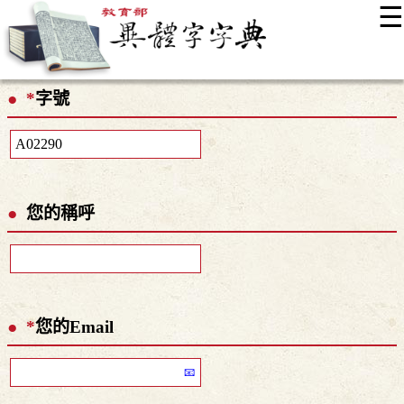
☰
:::
最新消息
常見問題
編輯說明
字典附錄
使用說明
*
字號
顯示模式
網站導覽
EN
您的稱呼
*
您的Email