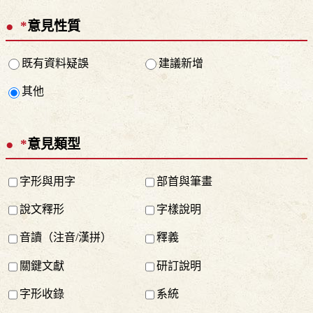
*
意見性質
既有資料疑誤
建議新增
其他
*
意見類型
字形與用字
部首與筆畫
說文釋形
字樣說明
音讀（注音/漢拼）
釋義
關鍵文獻
研訂說明
字形收錄
系統