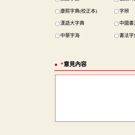
康熙字典(校正本)
字辨
漢語大字典
中國書
中華字海
書法字
*
意見內容