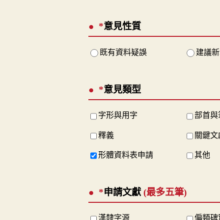
*
意見性質
既有資料疑誤
建議新
*
意見類型
字形與用字
部首與
釋義
關鍵文
形體資料表申請
其他
*
申請文獻
(最多五筆)
漢隸字源
偏類碑