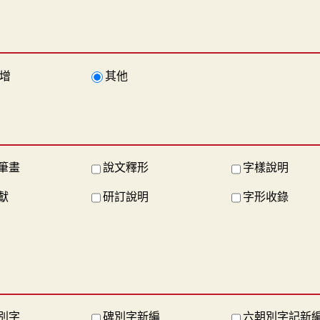
增
其他
筆畫
說文釋形
字樣說明
獻
研訂說明
字形收錄
別字
碑別字新編
六朝別字記新