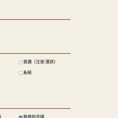
音讀（注音/漢拼）
系統
編
敦煌俗字譜