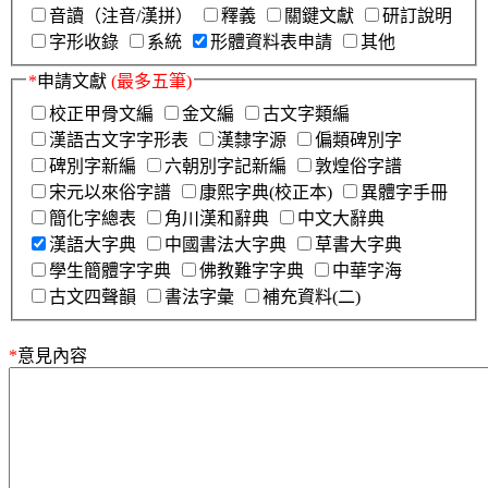
音讀（注音/漢拼）
釋義
關鍵文獻
研訂說明
字形收錄
系統
形體資料表申請
其他
*
申請文獻
(最多五筆)
校正甲骨文編
金文編
古文字類編
漢語古文字字形表
漢隸字源
偏類碑別字
碑別字新編
六朝別字記新編
敦煌俗字譜
宋元以來俗字譜
康熙字典(校正本)
異體字手冊
簡化字總表
角川漢和辭典
中文大辭典
漢語大字典
中國書法大字典
草書大字典
學生簡體字字典
佛教難字字典
中華字海
古文四聲韻
書法字彙
補充資料(二)
*
意見內容