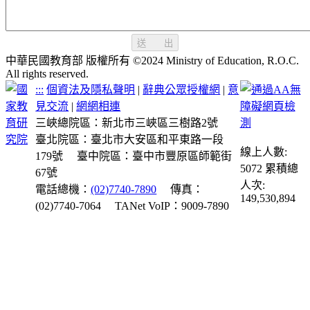
送 出
中華民國教育部 版權所有 ©2024 Ministry of Education, R.O.C.
All rights reserved.
:::
個資法及隱私聲明
|
辭典公眾授權網
|
意
見交流
|
網網相連
三峽總院區：新北市三峽區三樹路2號
臺北院區：臺北市大安區和平東路一段
線上人數:
179號
臺中院區：臺中市豐原區師範街
5072
累積總
67號
人次:
電話總機：
(02)7740-7890
傳真：
149,530,894
(02)7740-7064
TANet VoIP：9009-7890