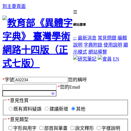
到主要頁面
☰
網站選單
:::
最新消息
常見問題
編輯
說明
字典附錄
使用說明
顯
示模式
網站導覽
EN
*
字號
您的稱呼
*
您的Email
*
意見性質
既有資料疑誤
建議新增
其他
*
意見類型
字形與用字
部首與筆畫
說文釋形
字樣說明