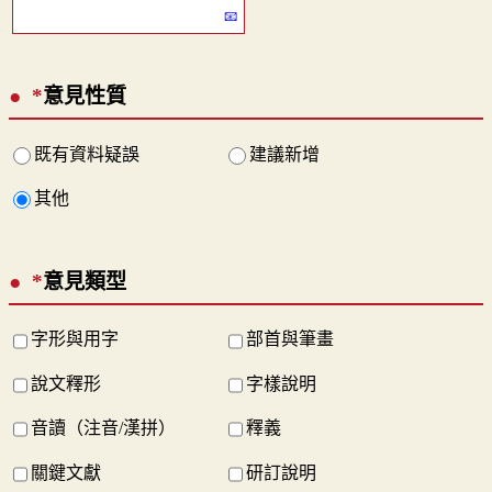
*
意見性質
既有資料疑誤
建議新增
其他
*
意見類型
字形與用字
部首與筆畫
說文釋形
字樣說明
音讀（注音/漢拼）
釋義
關鍵文獻
研訂說明