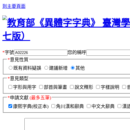
到主要頁面
*
字號
您的稱呼
*
意見性質
既有資料疑誤
建議新增
其他
*
意見類型
字形與用字
部首與筆畫
說文釋形
字樣說明
*
申請文獻
(最多五筆)
康熙字典(校正本)
角川漢和辭典
中文大辭典
漢