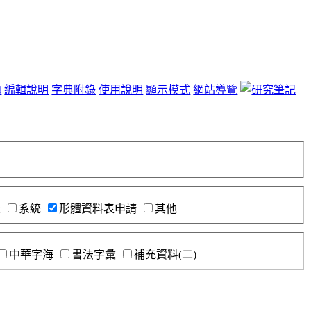
題
編輯說明
字典附錄
使用說明
顯示模式
網站導覽
錄
系統
形體資料表申請
其他
中華字海
書法字彙
補充資料(二)