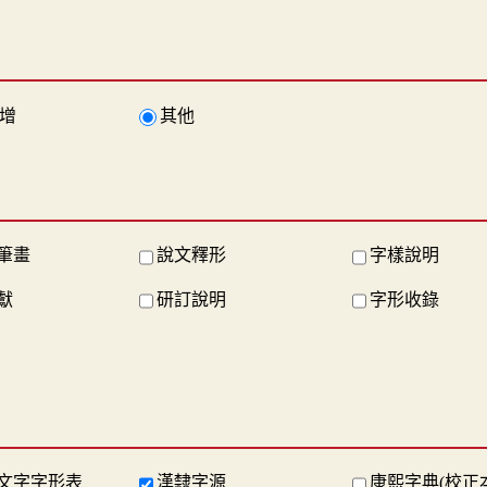
增
其他
筆畫
說文釋形
字樣說明
獻
研訂說明
字形收錄
文字字形表
漢隸字源
康熙字典(校正