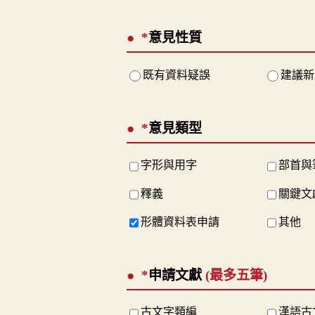
*
意見性質
既有資料疑誤
建議新
*
意見類型
字形與用字
部首與
釋義
關鍵文
形體資料表申請
其他
*
申請文獻
(最多五筆)
古文字類編
漢語古