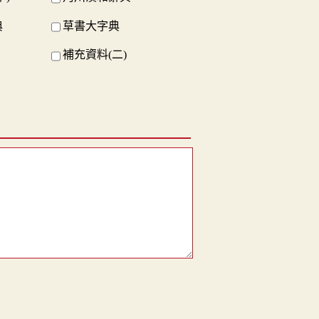
典
草書大字典
補充資料(二)