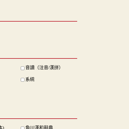
音讀（注音/漢拼）
系統
本)
角川漢和辭典