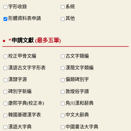
字形收錄
系統
形體資料表申請
其他
*
申請文獻
(最多五筆)
校正甲骨文編
古文字類編
漢語古文字字形表
漢簡文字類編
漢隸字源
偏類碑別字
碑別字新編
敦煌俗字譜
康熙字典(校正本)
角川漢和辭典
韓國基礎漢字表
中文大辭典
漢語大字典
中國書法大字典