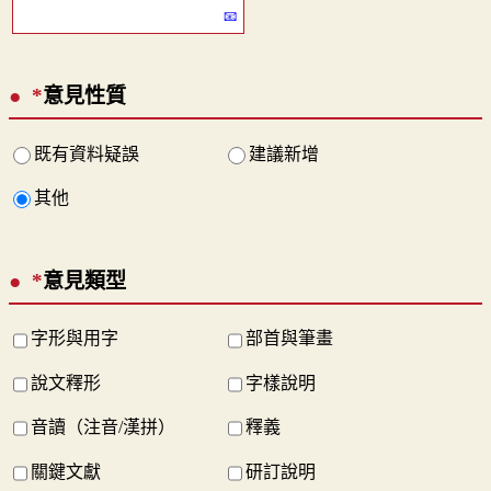
*
意見性質
既有資料疑誤
建議新增
其他
*
意見類型
字形與用字
部首與筆畫
說文釋形
字樣說明
音讀（注音/漢拼）
釋義
關鍵文獻
研訂說明