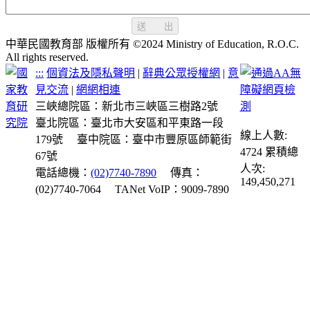
送 出
中華民國教育部 版權所有 ©2024 Ministry of Education, R.O.C.
All rights reserved.
:::
個資法及隱私聲明
|
辭典公眾授權網
|
意
見交流
|
網網相連
三峽總院區：新北市三峽區三樹路2號
臺北院區：臺北市大安區和平東路一段
線上人數:
179號
臺中院區：臺中市豐原區師範街
4724
累積總
67號
人次:
電話總機：
(02)7740-7890
傳真：
149,450,271
(02)7740-7064
TANet VoIP：9009-7890