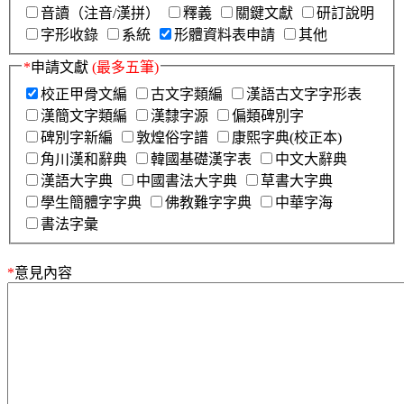
音讀（注音/漢拼）
釋義
關鍵文獻
研訂說明
字形收錄
系統
形體資料表申請
其他
*
申請文獻
(最多五筆)
校正甲骨文編
古文字類編
漢語古文字字形表
漢簡文字類編
漢隸字源
偏類碑別字
碑別字新編
敦煌俗字譜
康熙字典(校正本)
角川漢和辭典
韓國基礎漢字表
中文大辭典
漢語大字典
中國書法大字典
草書大字典
學生簡體字字典
佛教難字字典
中華字海
書法字彙
*
意見內容