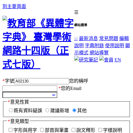
到主要頁面
☰
網站選單
:::
最新消息
常見問題
編輯
說明
字典附錄
使用說明
顯
示模式
網站導覽
EN
*
字號
您的稱呼
*
您的Email
*
意見性質
既有資料疑誤
建議新增
其他
*
意見類型
字形與用字
部首與筆畫
說文釋形
字樣說明