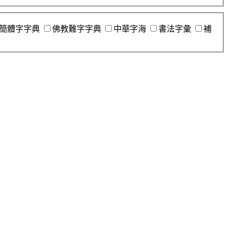
簡體字字典
佛教難字字典
中華字海
書法字彙
補