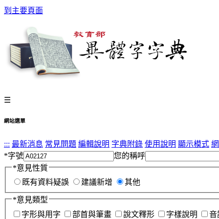
到主要頁面
☰
網站選單
:::
最新消息
常見問題
編輯說明
字典附錄
使用說明
顯示模式
網
*
字號
您的稱呼
*
意見性質
既有資料疑誤
建議新增
其他
*
意見類型
字形與用字
部首與筆畫
說文釋形
字樣說明
音