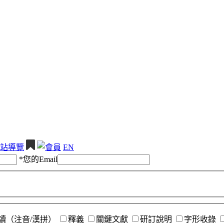
站導覽
EN
*
您的Email
讀（注音/漢拼）
釋義
關鍵文獻
研訂說明
字形收錄