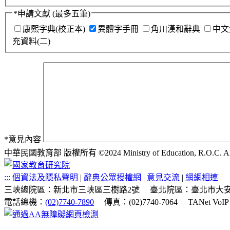
*
申請文獻
(最多五筆)
康熙字典(校正本)
異體字手冊
角川漢和辭典
中文
充資料(二)
*
意見內容
中華民國教育部 版權所有 ©2024 Ministry of Education, R.O.C. All ri
:::
個資法及隱私聲明
|
辭典公眾授權網
|
意見交流
|
網網相連
三峽總院區：新北市三峽區三樹路2號
臺北院區：臺北市大安
電話總機：
(02)7740-7890
傳真：(02)7740-7064
TANet VoI