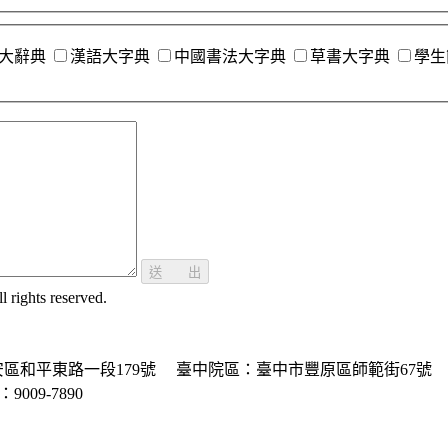
大辭典
漢語大字典
中國書法大字典
草書大字典
學生
送 出
ghts reserved.
區和平東路一段179號
臺中院區：臺中市豐原區師範街67號
P：9009-7890