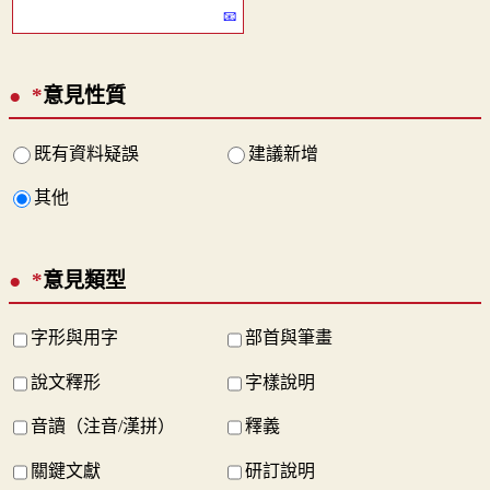
*
意見性質
既有資料疑誤
建議新增
其他
*
意見類型
字形與用字
部首與筆畫
說文釋形
字樣說明
音讀（注音/漢拼）
釋義
關鍵文獻
研訂說明