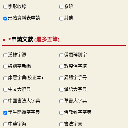
字形收錄
系統
形體資料表申請
其他
*
申請文獻
(最多五筆)
漢隸字源
偏類碑別字
碑別字新編
敦煌俗字譜
康熙字典(校正本)
異體字手冊
中文大辭典
漢語大字典
中國書法大字典
草書大字典
學生簡體字字典
佛教難字字典
中華字海
書法字彙