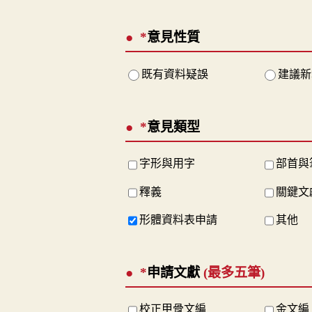
*
意見性質
既有資料疑誤
建議新
*
意見類型
字形與用字
部首與
釋義
關鍵文
形體資料表申請
其他
*
申請文獻
(最多五筆)
校正甲骨文編
金文編