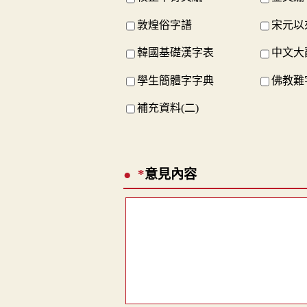
敦煌俗字譜
宋元以
韓國基礎漢字表
中文大
學生簡體字字典
佛教難
補充資料(二)
*
意見內容