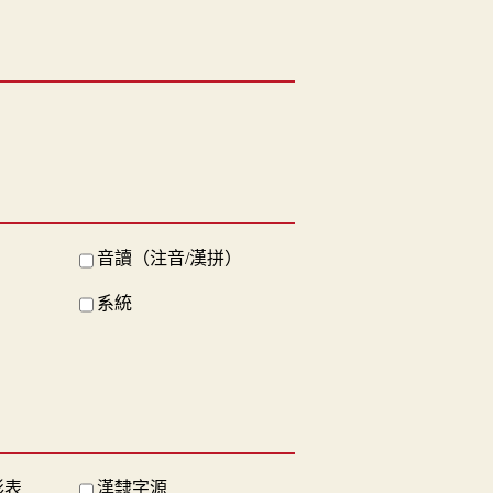
音讀（注音/漢拼）
系統
形表
漢隸字源