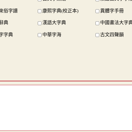
來俗字譜
康熙字典(校正本)
異體字手冊
辭典
漢語大字典
中國書法大字
字字典
中華字海
古文四聲韻