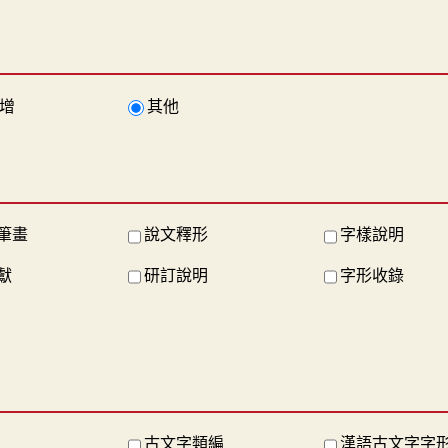
增
其他
筆畫
說文釋形
字樣說明
獻
研訂說明
字形收錄
古文字類編
漢語古文字字