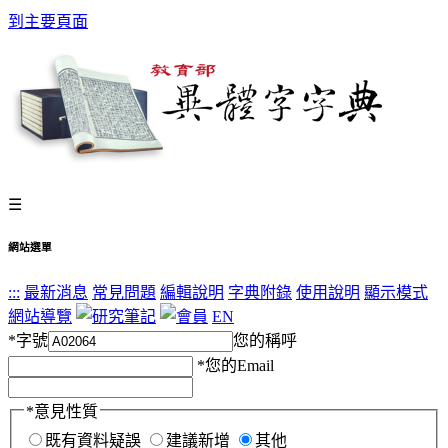
到主要頁面
☰
網站選單
:::
最新消息
常見問題
編輯說明
字典附錄
使用說明
顯示模式
網站導覽
EN
*
字號
您的稱呼
*
您的Email
*
意見性質
既有資料疑誤
建議新增
其他