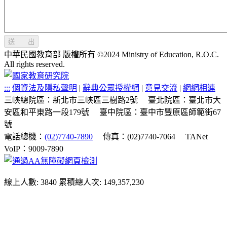
送 出
中華民國教育部 版權所有 ©2024 Ministry of Education, R.O.C.
All rights reserved.
:::
個資法及隱私聲明
|
辭典公眾授權網
|
意見交流
|
網網相連
三峽總院區：新北市三峽區三樹路2號
臺北院區：臺北市大
安區和平東路一段179號
臺中院區：臺中市豐原區師範街67
號
電話總機：
(02)7740-7890
傳真：(02)7740-7064
TANet
VoIP：9009-7890
線上人數: 3840
累積總人次: 149,357,230