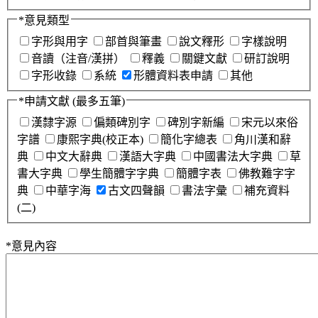
*
意見類型
字形與用字
部首與筆畫
說文釋形
字樣說明
音讀（注音/漢拼）
釋義
關鍵文獻
研訂說明
字形收錄
系統
形體資料表申請
其他
*
申請文獻
(最多五筆)
漢隸字源
偏類碑別字
碑別字新編
宋元以來俗
字譜
康熙字典(校正本)
簡化字總表
角川漢和辭
典
中文大辭典
漢語大字典
中國書法大字典
草
書大字典
學生簡體字字典
簡體字表
佛教難字字
典
中華字海
古文四聲韻
書法字彙
補充資料
(二)
*
意見內容