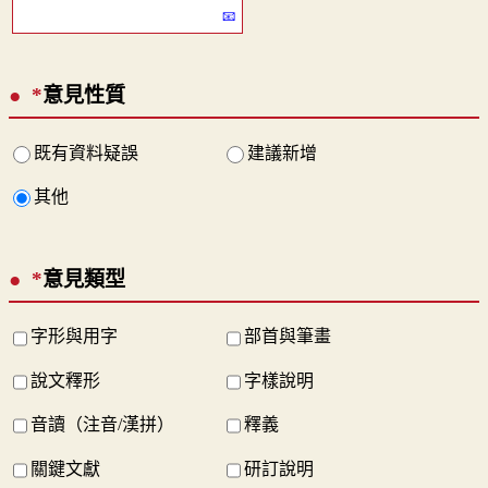
*
意見性質
既有資料疑誤
建議新增
其他
*
意見類型
字形與用字
部首與筆畫
說文釋形
字樣說明
音讀（注音/漢拼）
釋義
關鍵文獻
研訂說明