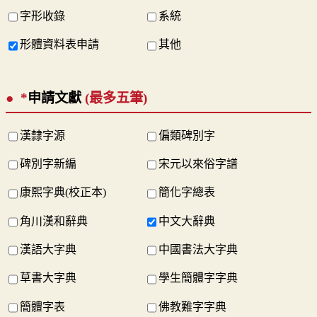
字形收錄
系統
形體資料表申請
其他
*
申請文獻
(最多五筆)
漢隸字源
偏類碑別字
碑別字新編
宋元以來俗字譜
康熙字典(校正本)
簡化字總表
角川漢和辭典
中文大辭典
漢語大字典
中國書法大字典
草書大字典
學生簡體字字典
簡體字表
佛教難字字典