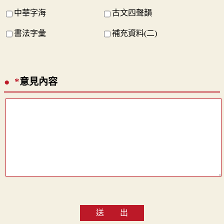
中華字海
古文四聲韻
書法字彙
補充資料(二)
*
意見內容
送 出