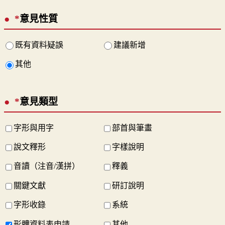
*
意見性質
既有資料疑誤
建議新增
其他
*
意見類型
字形與用字
部首與筆畫
說文釋形
字樣說明
音讀（注音/漢拼）
釋義
關鍵文獻
研訂說明
字形收錄
系統
形體資料表申請
其他