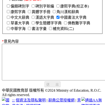
偏類碑別字
碑別字新編
康熙字典(校正本)
康熙字典
異體字手冊
角川漢和辭典
中文大辭典
漢語大字典
中國書法大字典
草書大字典
學生簡體字字典
佛教難字字典
中華字海
書法字彙
補充資料(二)
*
意見內容
送 出
中華民國教育部 版權所有 ©2024 Ministry of Education, R.O.C.
All rights reserved.
:::
個資法及隱私聲明
|
辭典公眾授權網
|
意