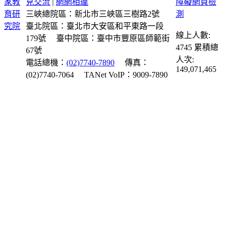
見交流
|
網網相連
三峽總院區：新北市三峽區三樹路2號
臺北院區：臺北市大安區和平東路一段
線上人數:
179號
臺中院區：臺中市豐原區師範街
4745
累積總
67號
人次:
電話總機：
(02)7740-7890
傳真：
149,071,465
(02)7740-7064
TANet VoIP：9009-7890