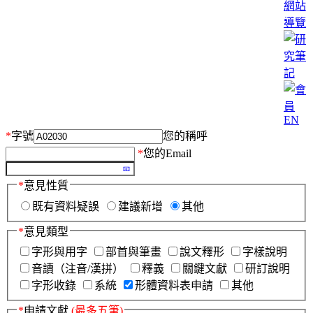
網站
導覽
EN
*
字號
您的稱呼
*
您的Email
*
意見性質
既有資料疑誤
建議新增
其他
*
意見類型
字形與用字
部首與筆畫
說文釋形
字樣說明
音讀（注音/漢拼）
釋義
關鍵文獻
研訂說明
字形收錄
系統
形體資料表申請
其他
*
申請文獻
(最多五筆)