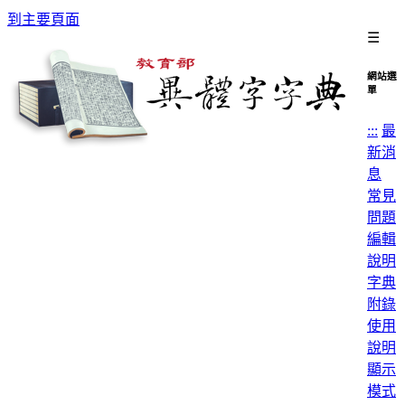
到主要頁面
☰
網站選
單
:::
最
新消
息
常見
問題
編輯
說明
字典
附錄
使用
說明
顯示
模式