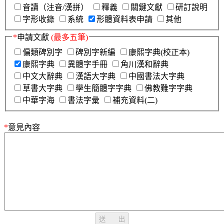
音讀（注音/漢拼）
釋義
關鍵文獻
研訂說明
字形收錄
系統
形體資料表申請
其他
*
申請文獻
(最多五筆)
偏類碑別字
碑別字新編
康熙字典(校正本)
康熙字典
異體字手冊
角川漢和辭典
中文大辭典
漢語大字典
中國書法大字典
草書大字典
學生簡體字字典
佛教難字字典
中華字海
書法字彙
補充資料(二)
*
意見內容
送 出