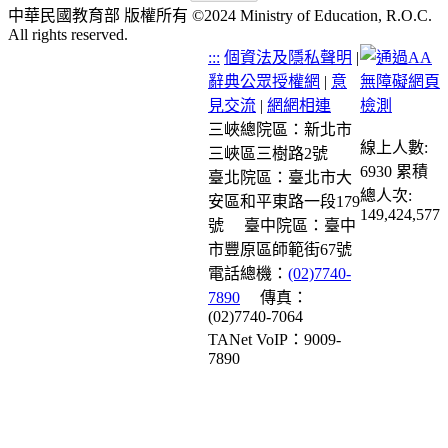
中華民國教育部 版權所有 ©2024 Ministry of Education, R.O.C.
All rights reserved.
:::
個資法及隱私聲明
|
辭典公眾授權網
|
意
見交流
|
網網相連
三峽總院區：新北市
線上人數:
三峽區三樹路2號
6930
累積
臺北院區：臺北市大
總人次:
安區和平東路一段179
149,424,577
號
臺中院區：臺中
市豐原區師範街67號
電話總機：
(02)7740-
7890
傳真：
(02)7740-7064
TANet VoIP：9009-
7890