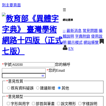
到主要頁面
☰
網站選單
:::
最新消息
常見問題
編
輯說明
字典附錄
使用說
明
顯示模式
網站導覽
EN
*
字號
您的稱呼
*
您的Email
*
意見性質
既有資料疑誤
建議新增
其他
*
意見類型
字形與用字
部首與筆畫
說文釋形
字樣說明