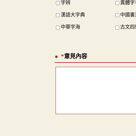
字辨
異體字
漢語大字典
中國書
中華字海
古文四
*
意見內容