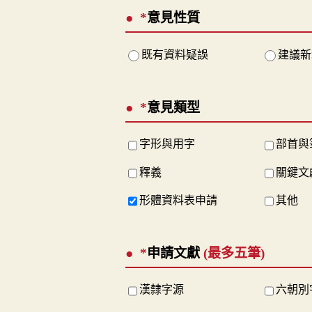
*
意見性質
既有資料疑誤
建議新
*
意見類型
字形與用字
部首與
釋義
關鍵文
形體資料表申請
其他
*
申請文獻
(最多五筆)
漢隸字源
六朝別