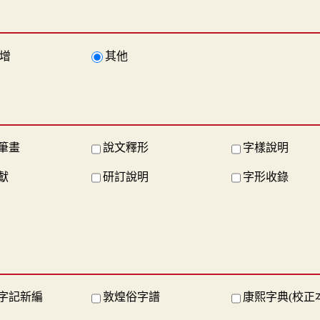
增
其他
筆畫
說文釋形
字樣說明
獻
研訂說明
字形收錄
字記新編
敦煌俗字譜
康熙字典(校正