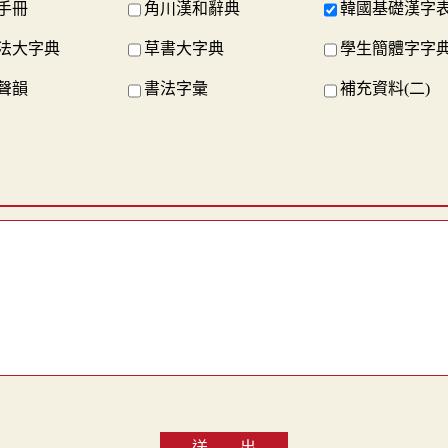
手冊
角川漢和辭典
韓國基礎漢字
法大字典
草書大字典
學生簡體字字
聲韻
書法字彙
補充資料(二)
送 出