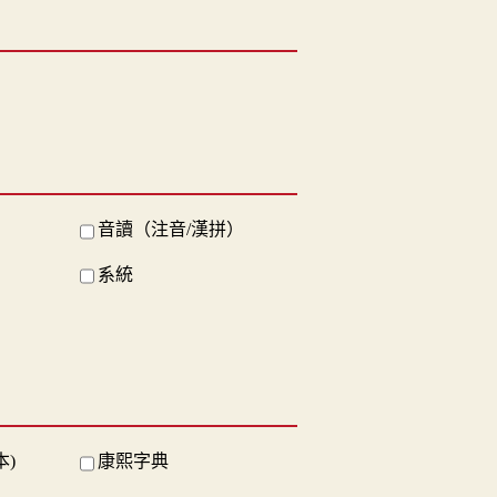
音讀（注音/漢拼）
系統
本)
康熙字典