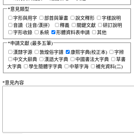
*
意見類型
字形與用字
部首與筆畫
說文釋形
字樣說明
音讀（注音/漢拼）
釋義
關鍵文獻
研訂說明
字形收錄
系統
形體資料表申請
其他
*
申請文獻
(最多五筆)
漢隸字源
敦煌俗字譜
康熙字典(校正本)
字辨
中文大辭典
漢語大字典
中國書法大字典
草書
大字典
學生簡體字字典
中華字海
補充資料(二)
*
意見內容