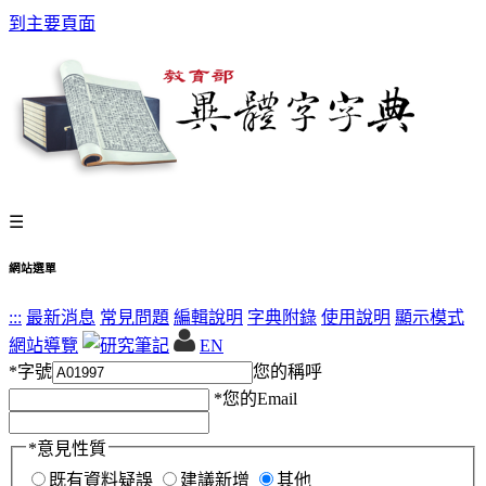
到主要頁面
☰
網站選單
:::
最新消息
常見問題
編輯說明
字典附錄
使用說明
顯示模式
網站導覽
EN
*
字號
您的稱呼
*
您的Email
*
意見性質
既有資料疑誤
建議新增
其他