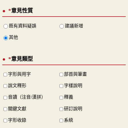
*
意見性質
既有資料疑誤
建議新增
其他
*
意見類型
字形與用字
部首與筆畫
說文釋形
字樣說明
音讀（注音/漢拼）
釋義
關鍵文獻
研訂說明
字形收錄
系統