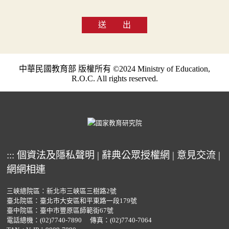
送 出
中華民國教育部 版權所有 ©2024 Ministry of Education,
R.O.C. All rights reserved.
:::
個資法及隱私聲明
|
辭典公眾授權網
|
意見交流
|
網網相連
三峽總院區：新北市三峽區三樹路2號
臺北院區：臺北市大安區和平東路一段179號
臺中院區：臺中市豐原區師範街67號
電話總機：
(02)7740-7890
傳真：(02)7740-7064