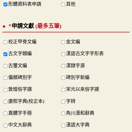
形體資料表申請
其他
*
申請文獻
(最多五筆)
校正甲骨文編
金文編
古文字類編
漢語古文字字形表
古璽文編
漢隸字源
偏類碑別字
碑別字新編
敦煌俗字譜
宋元以來俗字譜
康熙字典(校正本)
字辨
異體字手冊
角川漢和辭典
中文大辭典
漢語大字典