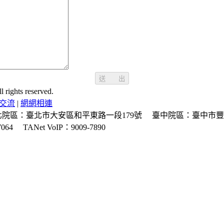
送 出
ghts reserved.
交流
|
網網相連
北院區：臺北市大安區和平東路一段179號
臺中院區：臺中市豐
064
TANet VoIP：9009-7890