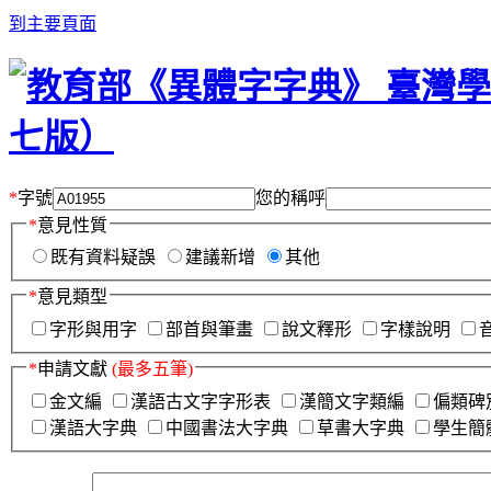
到主要頁面
*
字號
您的稱呼
*
意見性質
既有資料疑誤
建議新增
其他
*
意見類型
字形與用字
部首與筆畫
說文釋形
字樣說明
*
申請文獻
(最多五筆)
金文編
漢語古文字字形表
漢簡文字類編
偏類碑
漢語大字典
中國書法大字典
草書大字典
學生簡