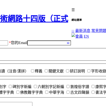
☰
網站選單
:::
最新消息
常見問
EN
*
您的Email
音讀（注音/漢拼）
釋義
關鍵文獻
研訂說明
字形收
別字
碑別字新編
六朝別字記新編
敦煌俗字譜
康熙字
體字字典
佛教難字字典
中華字海
古文四聲韻
書法