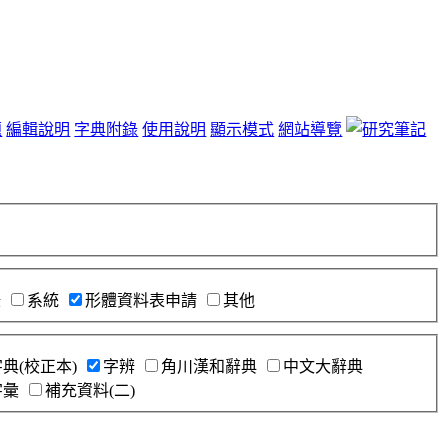
題
編輯說明
字典附錄
使用說明
顯示模式
網站導覽
錄
系統
形體資料表申請
其他
典(校正本)
字辨
角川漢和辭典
中文大辭典
字彙
補充資料(二)