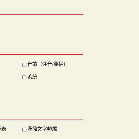
音讀（注音/漢拼）
系統
形表
漢簡文字類編