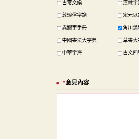
古璽文編
漢隸字
敦煌俗字譜
宋元以
異體字手冊
角川漢
中國書法大字典
草書大
中華字海
古文四
*
意見內容