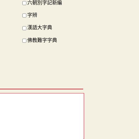
六朝別字記新編
字辨
漢語大字典
佛教難字字典