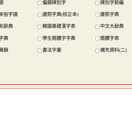
源
偏類碑別字
碑別字新編
來俗字譜
康熙字典(校正本)
康熙字典
和辭典
韓國基礎漢字表
中文大辭典
字典
學生簡體字字典
簡體字表
聲韻
書法字彙
補充資料(二)