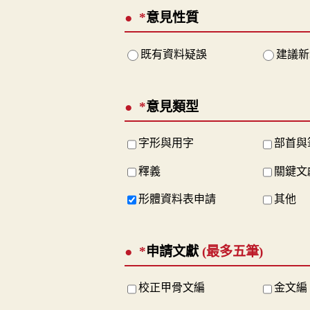
*
意見性質
既有資料疑誤
建議新
*
意見類型
字形與用字
部首與
釋義
關鍵文
形體資料表申請
其他
*
申請文獻
(最多五筆)
校正甲骨文編
金文編