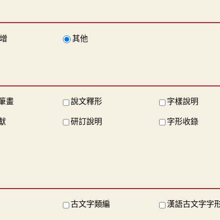
增
其他
筆畫
說文釋形
字樣說明
獻
研訂說明
字形收錄
古文字類編
漢語古文字字