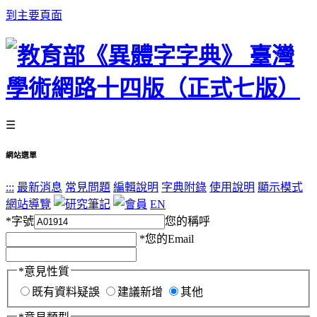
到主要頁面
☰
網站選單
:::
最新消息
常見問題
編輯說明
字典附錄
使用說明
顯示模式
網站導覽
EN
*
字號
您的稱呼
*
您的Email
*
意見性質
既有資料疑誤
建議新增
其他