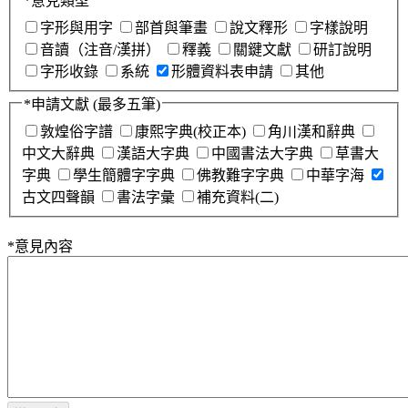
*
意見類型
字形與用字
部首與筆畫
說文釋形
字樣說明
音讀（注音/漢拼）
釋義
關鍵文獻
研訂說明
字形收錄
系統
形體資料表申請
其他
*
申請文獻
(最多五筆)
敦煌俗字譜
康熙字典(校正本)
角川漢和辭典
中文大辭典
漢語大字典
中國書法大字典
草書大
字典
學生簡體字字典
佛教難字字典
中華字海
古文四聲韻
書法字彙
補充資料(二)
*
意見內容