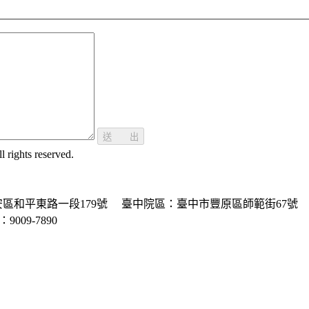
送 出
ghts reserved.
區和平東路一段179號
臺中院區：臺中市豐原區師範街67號
P：9009-7890