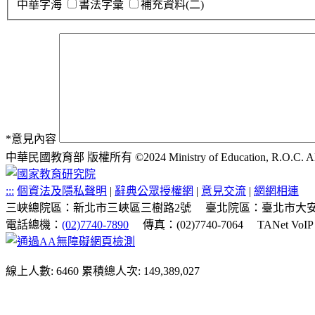
中華字海
書法字彙
補充資料(二)
*
意見內容
中華民國教育部 版權所有 ©2024 Ministry of Education, R.O.C. All ri
:::
個資法及隱私聲明
|
辭典公眾授權網
|
意見交流
|
網網相連
三峽總院區：新北市三峽區三樹路2號
臺北院區：臺北市大安
電話總機：
(02)7740-7890
傳真：(02)7740-7064
TANet VoI
線上人數: 6460
累積總人次: 149,389,027