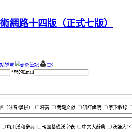
站導覽
EN
*
您的Email
讀（注音/漢拼）
釋義
關鍵文獻
研訂說明
字形收錄
角川漢和辭典
韓國基礎漢字表
中文大辭典
漢語大字