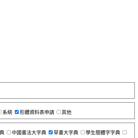
系統
形體資料表申請
其他
典
中國書法大字典
草書大字典
學生簡體字字典