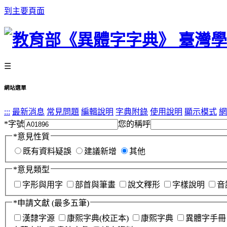
到主要頁面
☰
網站選單
:::
最新消息
常見問題
編輯說明
字典附錄
使用說明
顯示模式
網
*
字號
您的稱呼
*
意見性質
既有資料疑誤
建議新增
其他
*
意見類型
字形與用字
部首與筆畫
說文釋形
字樣說明
音
*
申請文獻
(最多五筆)
漢隸字源
康熙字典(校正本)
康熙字典
異體字手冊