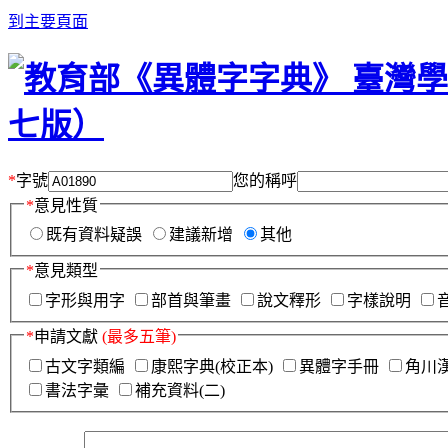
到主要頁面
*
字號
您的稱呼
*
意見性質
既有資料疑誤
建議新增
其他
*
意見類型
字形與用字
部首與筆畫
說文釋形
字樣說明
*
申請文獻
(最多五筆)
古文字類編
康熙字典(校正本)
異體字手冊
角川
書法字彙
補充資料(二)