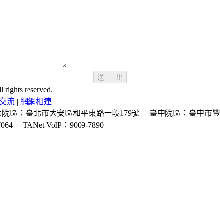
送 出
ghts reserved.
交流
|
網網相連
北院區：臺北市大安區和平東路一段179號
臺中院區：臺中市豐
064
TANet VoIP：9009-7890