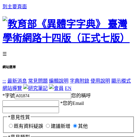
到主要頁面
☰
網站選單
:::
最新消息
常見問題
編輯說明
字典附錄
使用說明
顯示模式
網站導覽
EN
*
字號
您的稱呼
*
您的Email
*
意見性質
既有資料疑誤
建議新增
其他