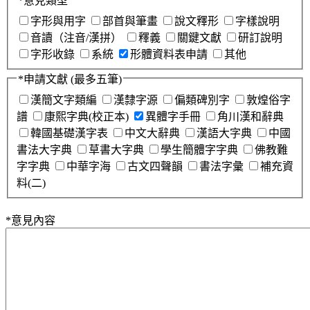
*
意見類型
字形與用字
部首與筆畫
說文釋形
字樣說明
音讀（注音/漢拼）
釋義
關鍵文獻
研訂說明
字形收錄
系統
形體資料表申請
其他
*
申請文獻
(最多五筆)
漢簡文字類編
漢隸字源
偏類碑別字
敦煌俗字
譜
康熙字典(校正本)
異體字手冊
角川漢和辭典
韓國基礎漢字表
中文大辭典
漢語大字典
中國
書法大字典
草書大字典
學生簡體字字典
佛教難
字字典
中華字海
古文四聲韻
書法字彙
補充資
料(二)
*
意見內容