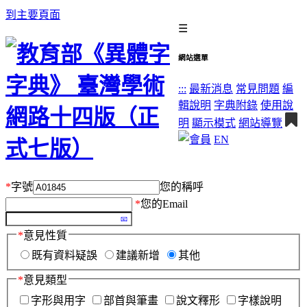
到主要頁面
☰
網站選單
:::
最新消息
常見問題
編
輯說明
字典附錄
使用說
明
顯示模式
網站導覽
EN
*
字號
您的稱呼
*
您的Email
*
意見性質
既有資料疑誤
建議新增
其他
*
意見類型
字形與用字
部首與筆畫
說文釋形
字樣說明