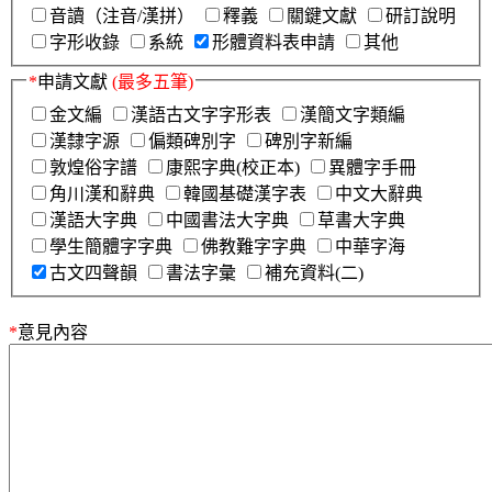
音讀（注音/漢拼）
釋義
關鍵文獻
研訂說明
字形收錄
系統
形體資料表申請
其他
*
申請文獻
(最多五筆)
金文編
漢語古文字字形表
漢簡文字類編
漢隸字源
偏類碑別字
碑別字新編
敦煌俗字譜
康熙字典(校正本)
異體字手冊
角川漢和辭典
韓國基礎漢字表
中文大辭典
漢語大字典
中國書法大字典
草書大字典
學生簡體字字典
佛教難字字典
中華字海
古文四聲韻
書法字彙
補充資料(二)
*
意見內容