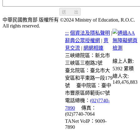
送 出
中華民國教育部 版權所有 ©2024 Ministry of Education, R.O.C.
All rights reserved.
:::
個資法及隱私聲明
|
辭典公眾授權網
|
意
見交流
|
網網相連
三峽總院區：新北市
線上人數:
三峽區三樹路2號
5392
累積
臺北院區：臺北市大
總人次:
安區和平東路一段179
149,476,883
號
臺中院區：臺中
市豐原區師範街67號
電話總機：
(02)7740-
7890
傳真：
(02)7740-7064
TANet VoIP：9009-
7890