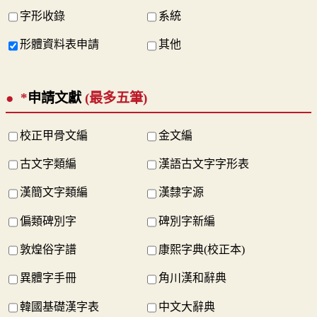
字形收錄
系統
形體資料表申請
其他
*
申請文獻
(最多五筆)
校正甲骨文編
金文編
古文字類編
漢語古文字字形表
漢簡文字類編
漢隸字源
偏類碑別字
碑別字新編
敦煌俗字譜
康熙字典(校正本)
異體字手冊
角川漢和辭典
韓國基礎漢字表
中文大辭典