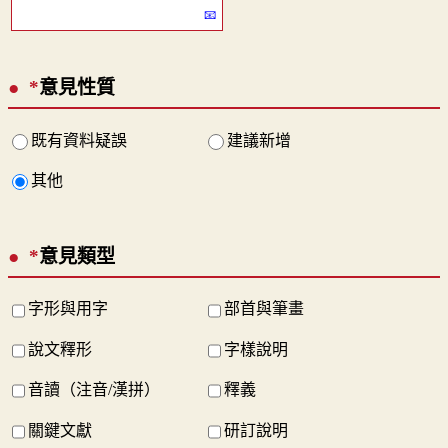
*
意見性質
既有資料疑誤
建議新增
其他
*
意見類型
字形與用字
部首與筆畫
說文釋形
字樣說明
音讀（注音/漢拼）
釋義
關鍵文獻
研訂說明