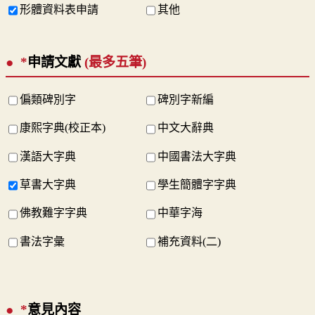
形體資料表申請
其他
*
申請文獻
(最多五筆)
偏類碑別字
碑別字新編
康熙字典(校正本)
中文大辭典
漢語大字典
中國書法大字典
草書大字典
學生簡體字字典
佛教難字字典
中華字海
書法字彙
補充資料(二)
*
意見內容