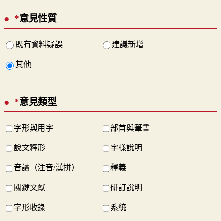
*
意見性質
既有資料疑誤
建議新增
其他
*
意見類型
字形與用字
部首與筆畫
說文釋形
字樣說明
音讀（注音/漢拼）
釋義
關鍵文獻
研訂說明
字形收錄
系統