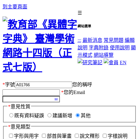
到主要頁面
☰
網站選單
:::
最新消息
常見問題
編輯
說明
字典附錄
使用說明
顯
示模式
網站導覽
EN
*
字號
您的稱呼
*
您的Email
*
意見性質
既有資料疑誤
建議新增
其他
*
意見類型
字形與用字
部首與筆畫
說文釋形
字樣說明