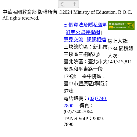
送 出
中華民國教育部 版權所有 ©2024 Ministry of Education, R.O.C.
All rights reserved.
:::
個資法及隱私聲明
|
辭典公眾授權網
|
意見交流
|
網網相連
線上人數:
三峽總院區：新北市
1734
累積總
三峽區三樹路2號
人次:
臺北院區：臺北市大
149,315,811
安區和平東路一段
179號
臺中院區：
臺中市豐原區師範街
67號
電話總機：
(02)7740-
7890
傳真：
(02)7740-7064
TANet VoIP：9009-
7890