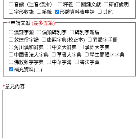
音讀（注音/漢拼）
釋義
關鍵文獻
研訂說明
字形收錄
系統
形體資料表申請
其他
*
申請文獻
(最多五筆)
漢隸字源
偏類碑別字
碑別字新編
敦煌俗字譜
康熙字典(校正本)
異體字手冊
角川漢和辭典
中文大辭典
漢語大字典
中國書法大字典
草書大字典
學生簡體字字典
佛教難字字典
中華字海
書法字彙
補充資料(二)
*
意見內容