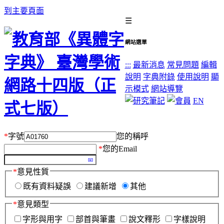
到主要頁面
☰
網站選單
:::
最新消息
常見問題
編輯
說明
字典附錄
使用說明
顯
示模式
網站導覽
EN
*
字號
您的稱呼
*
您的Email
*
意見性質
既有資料疑誤
建議新增
其他
*
意見類型
字形與用字
部首與筆畫
說文釋形
字樣說明