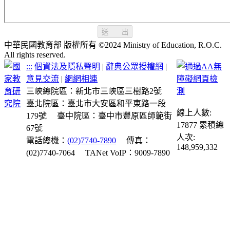
送 出
中華民國教育部 版權所有 ©2024 Ministry of Education, R.O.C.
All rights reserved.
:::
個資法及隱私聲明
|
辭典公眾授權網
|
意見交流
|
網網相連
三峽總院區：新北市三峽區三樹路2號
臺北院區：臺北市大安區和平東路一段
線上人數:
179號
臺中院區：臺中市豐原區師範街
17877
累積總
67號
人次:
電話總機：
(02)7740-7890
傳真：
148,959,332
(02)7740-7064
TANet VoIP：9009-7890