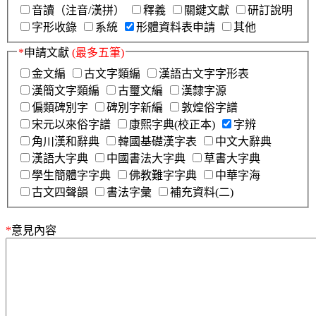
音讀（注音/漢拼）
釋義
關鍵文獻
研訂說明
字形收錄
系統
形體資料表申請
其他
*
申請文獻
(最多五筆)
金文編
古文字類編
漢語古文字字形表
漢簡文字類編
古璽文編
漢隸字源
偏類碑別字
碑別字新編
敦煌俗字譜
宋元以來俗字譜
康熙字典(校正本)
字辨
角川漢和辭典
韓國基礎漢字表
中文大辭典
漢語大字典
中國書法大字典
草書大字典
學生簡體字字典
佛教難字字典
中華字海
古文四聲韻
書法字彙
補充資料(二)
*
意見內容