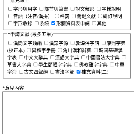
*
意見類型
字形與用字
部首與筆畫
說文釋形
字樣說明
音讀（注音/漢拼）
釋義
關鍵文獻
研訂說明
字形收錄
系統
形體資料表申請
其他
*
申請文獻
(最多五筆)
漢簡文字類編
漢隸字源
敦煌俗字譜
康熙字典
(校正本)
異體字手冊
角川漢和辭典
韓國基礎漢
字表
中文大辭典
漢語大字典
中國書法大字典
草書大字典
學生簡體字字典
佛教難字字典
中華
字海
古文四聲韻
書法字彙
補充資料(二)
*
意見內容