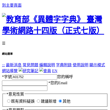
到主要頁面
☰
網站選單
:::
最新消息
常見問題
編輯說明
字典附錄
使用說明
顯示模式
網站導覽
EN
*
字號
您的稱呼
*
您的Email
*
意見性質
既有資料疑誤
建議新增
其他