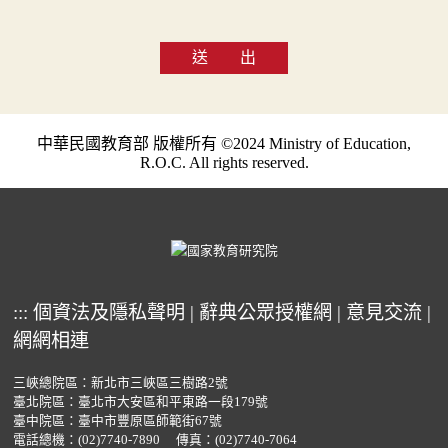
送 出
中華民國教育部 版權所有 ©2024 Ministry of Education,
R.O.C. All rights reserved.
:::
個資法及隱私聲明
|
辭典公眾授權網
|
意見交流
|
網網相連
三峽總院區：新北市三峽區三樹路2號
臺北院區：臺北市大安區和平東路一段179號
臺中院區：臺中市豐原區師範街67號
電話總機：
(02)7740-7890
傳真：(02)7740-7064