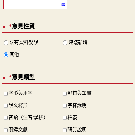
*
意見性質
既有資料疑誤
建議新增
其他
*
意見類型
字形與用字
部首與筆畫
說文釋形
字樣說明
音讀（注音/漢拼）
釋義
關鍵文獻
研訂說明