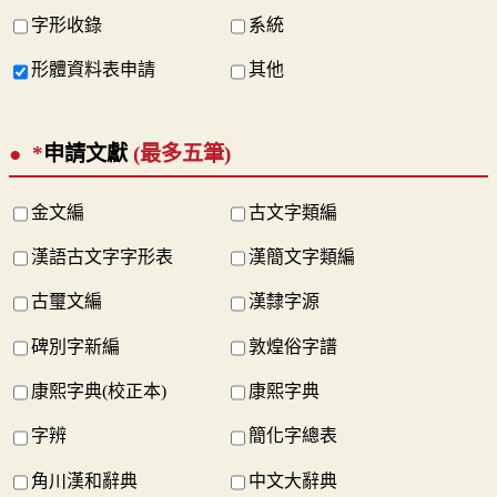
字形收錄
系統
形體資料表申請
其他
*
申請文獻
(最多五筆)
金文編
古文字類編
漢語古文字字形表
漢簡文字類編
古璽文編
漢隸字源
碑別字新編
敦煌俗字譜
康熙字典(校正本)
康熙字典
字辨
簡化字總表
角川漢和辭典
中文大辭典