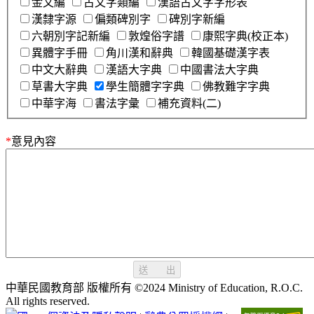
金文編
古文字類編
漢語古文字字形表
漢隸字源
偏類碑別字
碑別字新編
六朝別字記新編
敦煌俗字譜
康熙字典(校正本)
異體字手冊
角川漢和辭典
韓國基礎漢字表
中文大辭典
漢語大字典
中國書法大字典
草書大字典
學生簡體字字典
佛教難字字典
中華字海
書法字彙
補充資料(二)
*
意見內容
送 出
中華民國教育部 版權所有 ©2024 Ministry of Education, R.O.C.
All rights reserved.