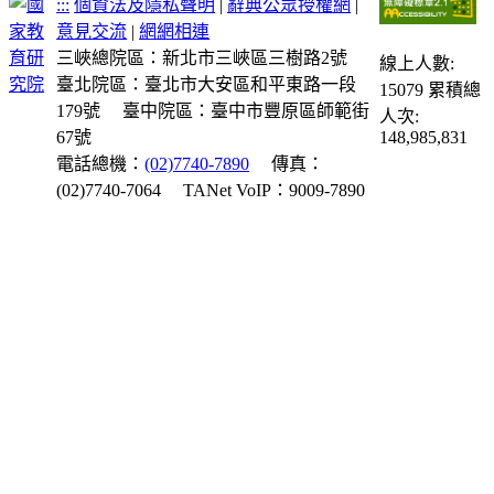
:::
個資法及隱私聲明
|
辭典公眾授權網
|
意見交流
|
網網相連
三峽總院區：新北市三峽區三樹路2號
線上人數:
臺北院區：臺北市大安區和平東路一段
15079
累積總
179號
臺中院區：臺中市豐原區師範街
人次:
67號
148,985,831
電話總機：
(02)7740-7890
傳真：
(02)7740-7064
TANet VoIP：9009-7890