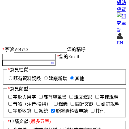
網站
導覽
EN
*
字號
您的稱呼
*
您的Email
*
意見性質
既有資料疑誤
建議新增
其他
*
意見類型
字形與用字
部首與筆畫
說文釋形
字樣說明
音讀（注音/漢拼）
釋義
關鍵文獻
研訂說明
字形收錄
系統
形體資料表申請
其他
*
申請文獻
(最多五筆)