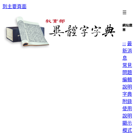
到主要頁面
☰
網站選
單
:::
最
新消
息
常見
問題
編輯
說明
字典
附錄
使用
說明
顯示
模式