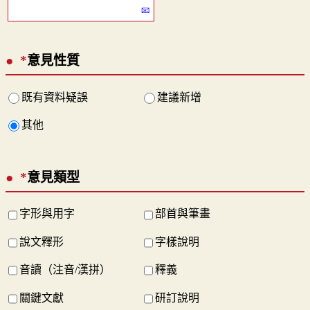
*
意見性質
既有資料疑誤
建議新增
其他
*
意見類型
字形與用字
部首與筆畫
說文釋形
字樣說明
音讀（注音/漢拼）
釋義
關鍵文獻
研訂說明