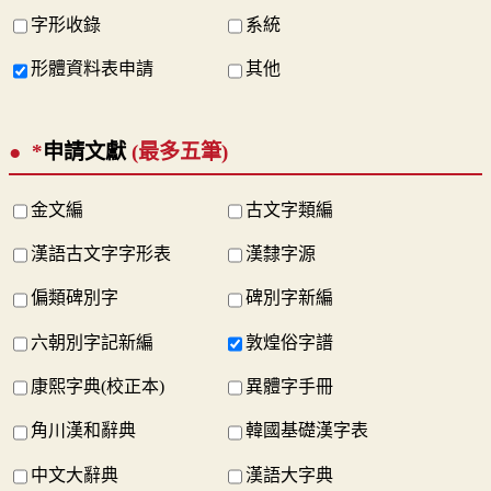
字形收錄
系統
形體資料表申請
其他
*
申請文獻
(最多五筆)
金文編
古文字類編
漢語古文字字形表
漢隸字源
偏類碑別字
碑別字新編
六朝別字記新編
敦煌俗字譜
康熙字典(校正本)
異體字手冊
角川漢和辭典
韓國基礎漢字表
中文大辭典
漢語大字典