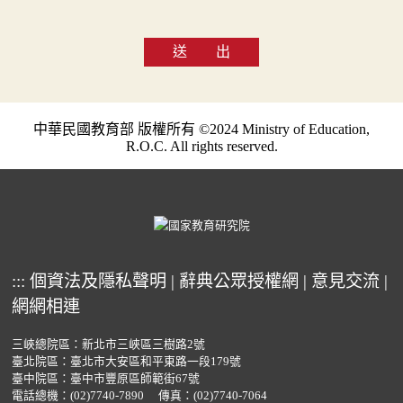
送 出
中華民國教育部 版權所有 ©2024 Ministry of Education,
R.O.C. All rights reserved.
:::
個資法及隱私聲明
|
辭典公眾授權網
|
意見交流
|
網網相連
三峽總院區：新北市三峽區三樹路2號
臺北院區：臺北市大安區和平東路一段179號
臺中院區：臺中市豐原區師範街67號
電話總機：
(02)7740-7890
傳真：(02)7740-7064