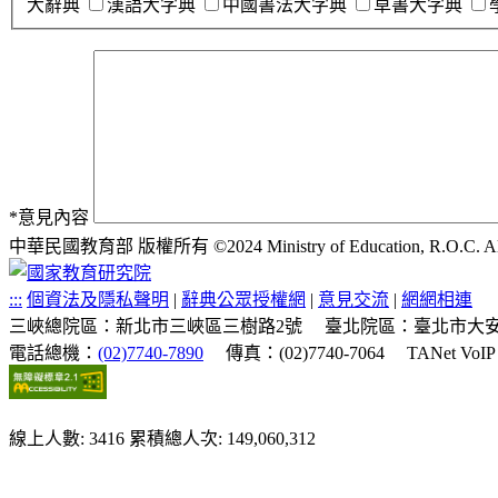
大辭典
漢語大字典
中國書法大字典
草書大字典
*
意見內容
中華民國教育部 版權所有 ©2024 Ministry of Education, R.O.C. All ri
:::
個資法及隱私聲明
|
辭典公眾授權網
|
意見交流
|
網網相連
三峽總院區：新北市三峽區三樹路2號
臺北院區：臺北市大安
電話總機：
(02)7740-7890
傳真：(02)7740-7064
TANet VoI
線上人數: 3416
累積總人次: 149,060,312