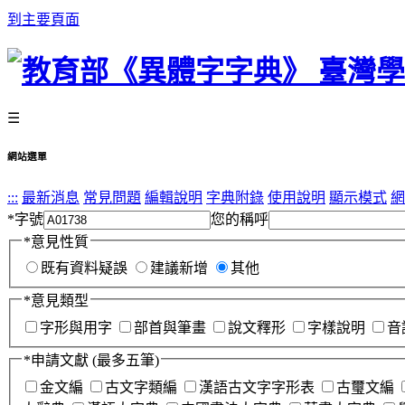
到主要頁面
☰
網站選單
:::
最新消息
常見問題
編輯說明
字典附錄
使用說明
顯示模式
網
*
字號
您的稱呼
*
意見性質
既有資料疑誤
建議新增
其他
*
意見類型
字形與用字
部首與筆畫
說文釋形
字樣說明
音
*
申請文獻
(最多五筆)
金文編
古文字類編
漢語古文字字形表
古璽文編