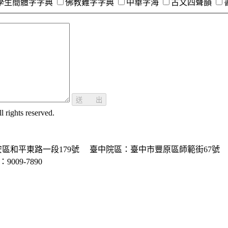
學生簡體字字典
佛教難字字典
中華字海
古文四聲韻
送 出
ghts reserved.
區和平東路一段179號
臺中院區：臺中市豐原區師範街67號
P：9009-7890