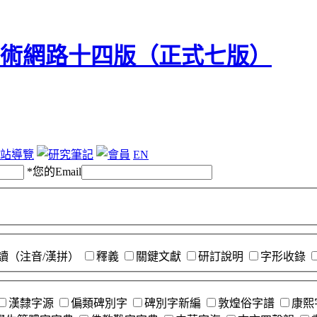
站導覽
EN
*
您的Email
讀（注音/漢拼）
釋義
關鍵文獻
研訂說明
字形收錄
漢隸字源
偏類碑別字
碑別字新編
敦煌俗字譜
康熙