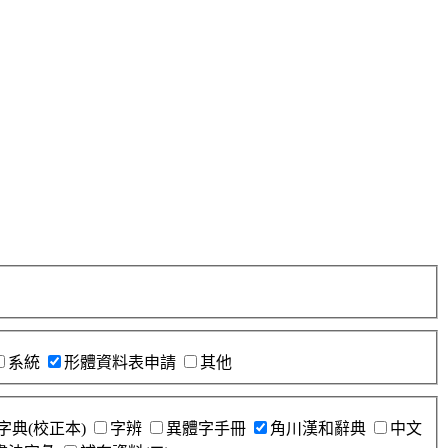
系統
形體資料表申請
其他
字典(校正本)
字辨
異體字手冊
角川漢和辭典
中文