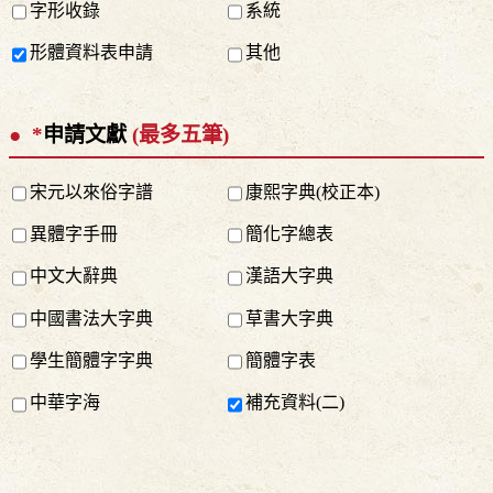
字形收錄
系統
形體資料表申請
其他
*
申請文獻
(最多五筆)
宋元以來俗字譜
康熙字典(校正本)
異體字手冊
簡化字總表
中文大辭典
漢語大字典
中國書法大字典
草書大字典
學生簡體字字典
簡體字表
中華字海
補充資料(二)