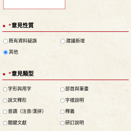
*
意見性質
既有資料疑誤
建議新增
其他
*
意見類型
字形與用字
部首與筆畫
說文釋形
字樣說明
音讀（注音/漢拼）
釋義
關鍵文獻
研訂說明