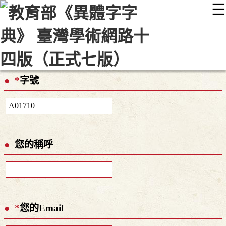
☰
:::
最新消息
常見問題
編輯說明
字典附錄
使用說明
顯示模式
網站導覽
EN
*
字號
您的稱呼
*
您的Email