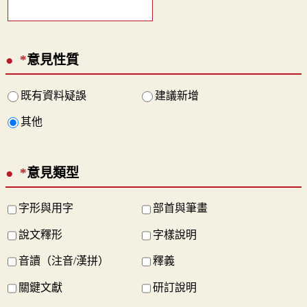
*
意見性質
既有資料疑誤
建議新增
其他
*
意見類型
字形與用字
部首與筆畫
說文釋形
字樣說明
音讀（注音/漢拼）
釋義
關鍵文獻
研訂說明