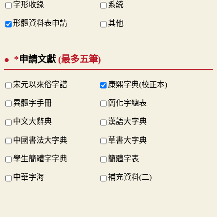
字形收錄
系統
形體資料表申請
其他
*
申請文獻
(最多五筆)
宋元以來俗字譜
康熙字典(校正本)
異體字手冊
簡化字總表
中文大辭典
漢語大字典
中國書法大字典
草書大字典
學生簡體字字典
簡體字表
中華字海
補充資料(二)