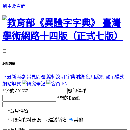
到主要頁面
☰
網站選單
:::
最新消息
常見問題
編輯說明
字典附錄
使用說明
顯示模式
網站導覽
EN
*
字號
您的稱呼
*
您的Email
*
意見性質
既有資料疑誤
建議新增
其他