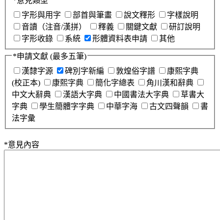
*
意見類型
字形與用字
部首與筆畫
說文釋形
字樣說明
音讀（注音/漢拼）
釋義
關鍵文獻
研訂說明
字形收錄
系統
形體資料表申請
其他
*
申請文獻
(最多五筆)
漢隸字源
碑別字新編
敦煌俗字譜
康熙字典
(校正本)
康熙字典
簡化字總表
角川漢和辭典
中文大辭典
漢語大字典
中國書法大字典
草書大
字典
學生簡體字字典
中華字海
古文四聲韻
書
法字彙
*
意見內容