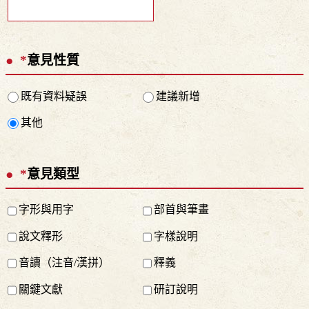
*
意見性質
既有資料疑誤
建議新增
其他
*
意見類型
字形與用字
部首與筆畫
說文釋形
字樣說明
音讀（注音/漢拼）
釋義
關鍵文獻
研訂說明