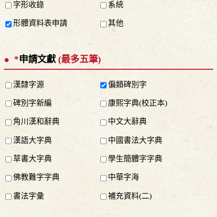
字形收錄
系統
形體資料表申請
其他
*
申請文獻
(最多五筆)
漢隸字源
偏類碑別字
碑別字新編
康熙字典(校正本)
角川漢和辭典
中文大辭典
漢語大字典
中國書法大字典
草書大字典
學生簡體字字典
佛教難字字典
中華字海
書法字彙
補充資料(二)