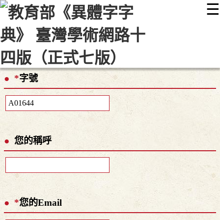
☰
:::
最新消息
常見問題
編輯說明
字典附錄
使用說明
顯示模式
網站導覽
EN
*
字號
您的稱呼
*
您的Email