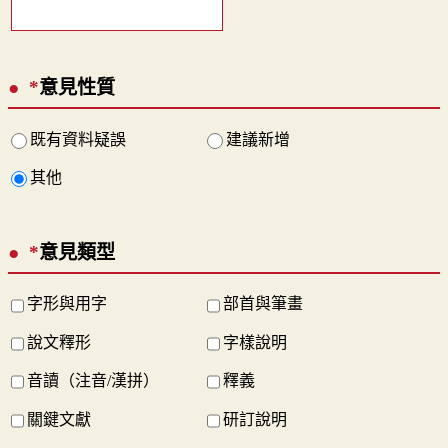
*
意見性質
既有資料疑誤
建議新增
其他
*
意見類型
字形與用字
部首與筆畫
說文釋形
字樣說明
音讀（注音/漢拼）
釋義
關鍵文獻
研訂說明