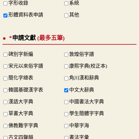
字形收錄
系統
形體資料表申請
其他
*
申請文獻
(最多五筆)
碑別字新編
敦煌俗字譜
宋元以來俗字譜
康熙字典(校正本)
簡化字總表
角川漢和辭典
韓國基礎漢字表
中文大辭典
漢語大字典
中國書法大字典
草書大字典
學生簡體字字典
佛教難字字典
中華字海
古文四聲韻
書法字彙