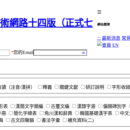
☰
網站選單
:::
最新消息
常
EN
*
您的Email
音讀（注音/漢拼）
釋義
關鍵文獻
研訂說明
字形收
形表
漢簡文字類編
古璽文編
漢隸字源
偏類碑別字
手冊
簡化字總表
角川漢和辭典
韓國基礎漢字表
中文
海
古文四聲韻
書法字彙
補充資料(二)