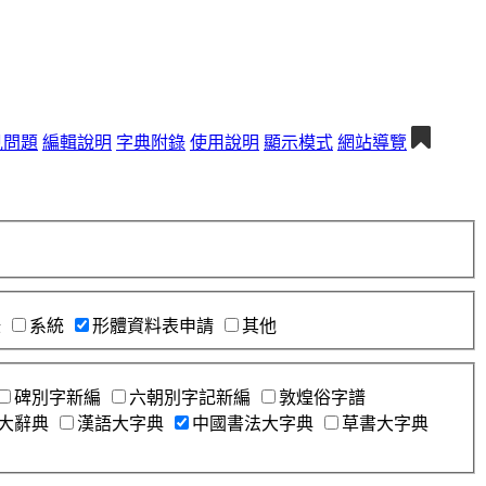
見問題
編輯說明
字典附錄
使用說明
顯示模式
網站導覽
錄
系統
形體資料表申請
其他
碑別字新編
六朝別字記新編
敦煌俗字譜
大辭典
漢語大字典
中國書法大字典
草書大字典