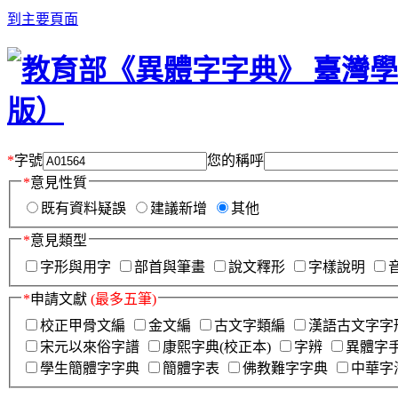
到主要頁面
*
字號
您的稱呼
*
意見性質
既有資料疑誤
建議新增
其他
*
意見類型
字形與用字
部首與筆畫
說文釋形
字樣說明
*
申請文獻
(最多五筆)
校正甲骨文編
金文編
古文字類編
漢語古文字字
宋元以來俗字譜
康熙字典(校正本)
字辨
異體字
學生簡體字字典
簡體字表
佛教難字字典
中華字