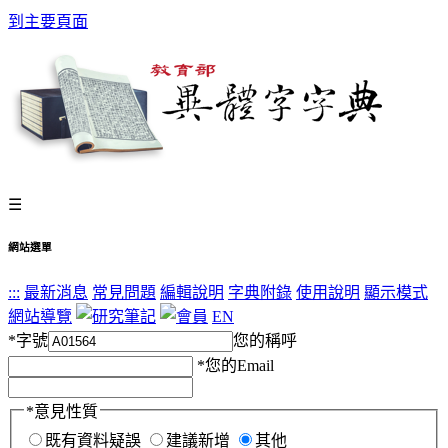
到主要頁面
☰
網站選單
:::
最新消息
常見問題
編輯說明
字典附錄
使用說明
顯示模式
網站導覽
EN
*
字號
您的稱呼
*
您的Email
*
意見性質
既有資料疑誤
建議新增
其他