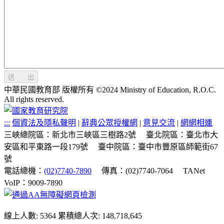
送 出
中華民國教育部 版權所有 ©2024 Ministry of Education, R.O.C.
All rights reserved.
:::
個資法及隱私聲明
|
辭典公眾授權網
|
意見交流
|
網網相連
三峽總院區：新北市三峽區三樹路2號
臺北院區：臺北市大
安區和平東路一段179號
臺中院區：臺中市豐原區師範街67
號
電話總機：
(02)7740-7890
傳真：(02)7740-7064
TANet
VoIP：9009-7890
線上人數: 5364
累積總人次: 148,718,645