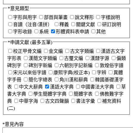
*
意見類型
字形與用字
部首與筆畫
說文釋形
字樣說明
音讀（注音/漢拼）
釋義
關鍵文獻
研訂說明
字形收錄
系統
形體資料表申請
其他
*
申請文獻
(最多五筆)
校正甲骨文編
金文編
古文字類編
漢語古文字
字形表
漢簡文字類編
古璽文編
漢隸字源
偏類
碑別字
碑別字新編
六朝別字記新編
敦煌俗字譜
宋元以來俗字譜
康熙字典(校正本)
字辨
異體
字手冊
簡化字總表
角川漢和辭典
韓國基礎漢字
表
中文大辭典
漢語大字典
中國書法大字典
草
書大字典
學生簡體字字典
簡體字表
佛教難字字
典
中華字海
古文四聲韻
書法字彙
補充資料
(二)
*
意見內容