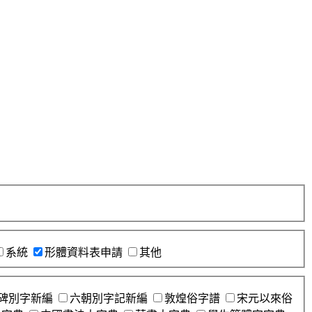
系統
形體資料表申請
其他
碑別字新編
六朝別字記新編
敦煌俗字譜
宋元以來俗