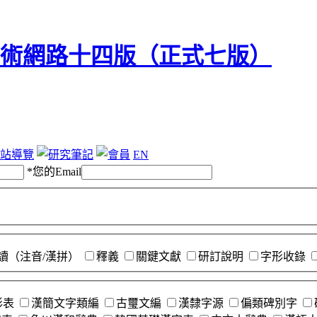
站導覽
EN
*
您的Email
讀（注音/漢拼）
釋義
關鍵文獻
研訂說明
字形收錄
形表
漢簡文字類編
古璽文編
漢隸字源
偏類碑別字