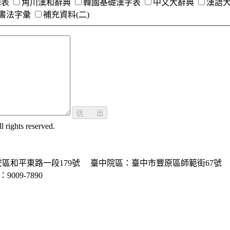
總表
角川漢和辭典
韓國基礎漢字表
中文大辭典
漢語
書法字彙
補充資料(二)
送 出
ghts reserved.
區和平東路一段179號
臺中院區：臺中市豐原區師範街67號
P：9009-7890