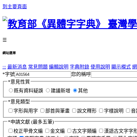
到主要頁面
☰
網站選單
:::
最新消息
常見問題
編輯說明
字典附錄
使用說明
顯示模式
網
*
字號
您的稱呼
*
意見性質
既有資料疑誤
建議新增
其他
*
意見類型
字形與用字
部首與筆畫
說文釋形
字樣說明
音
*
申請文獻
(最多五筆)
校正甲骨文編
金文編
古文字類編
漢語古文字字