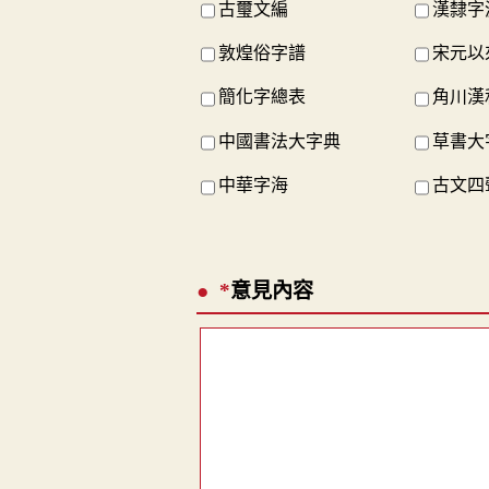
古璽文編
漢隸字
敦煌俗字譜
宋元以
簡化字總表
角川漢
中國書法大字典
草書大
中華字海
古文四
*
意見內容