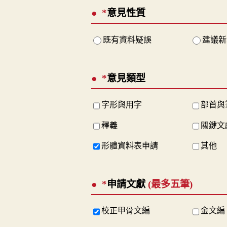
*
意見性質
既有資料疑誤
建議新
*
意見類型
字形與用字
部首與
釋義
關鍵文
形體資料表申請
其他
*
申請文獻
(最多五筆)
校正甲骨文編
金文編