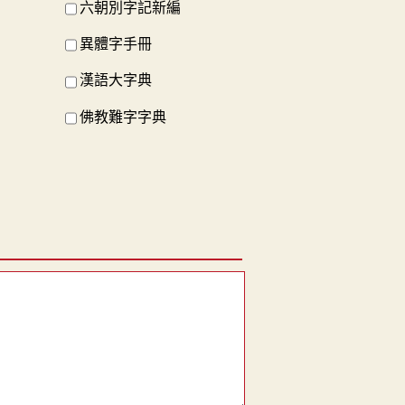
六朝別字記新編
異體字手冊
漢語大字典
佛教難字字典