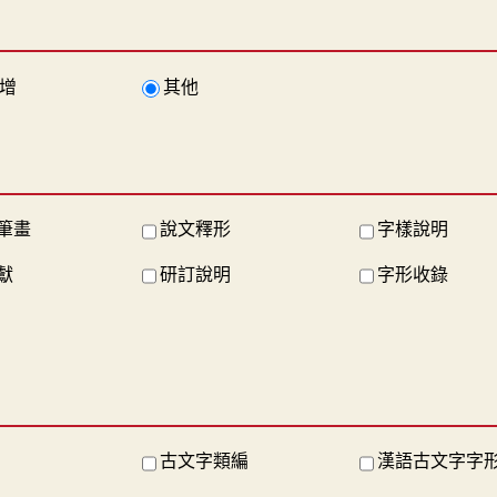
增
其他
筆畫
說文釋形
字樣說明
獻
研訂說明
字形收錄
古文字類編
漢語古文字字