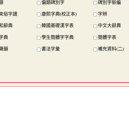
源
偏類碑別字
碑別字新編
來俗字譜
康熙字典(校正本)
字辨
和辭典
韓國基礎漢字表
中文大辭典
字典
學生簡體字字典
簡體字表
聲韻
書法字彙
補充資料(二)