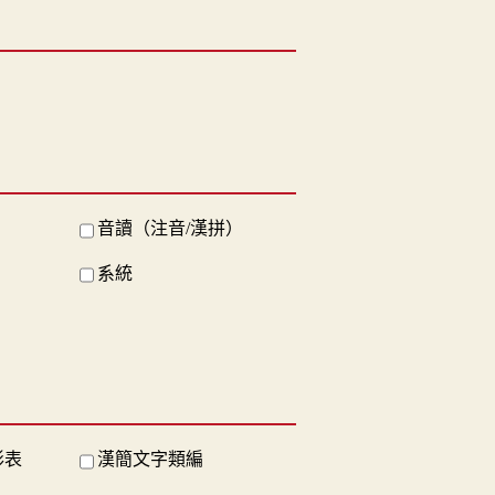
音讀（注音/漢拼）
系統
形表
漢簡文字類編