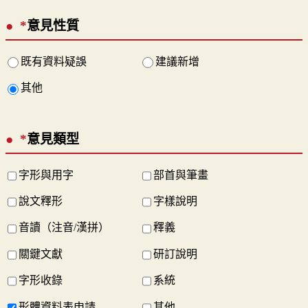
*
意見性質
既有資料疑誤
建議新增
其他
*
意見類型
字形與用字
部首與筆畫
說文釋形
字樣說明
音讀（注音/漢拼）
釋義
關鍵文獻
研訂說明
字形收錄
系統
形體資料表申請
其他