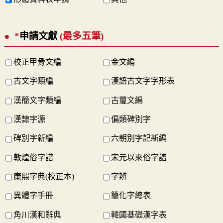
*
申請文獻
(最多五筆)
校正甲骨文編
金文編
古文字類編
漢語古文字字形表
漢簡文字類編
古璽文編
漢隸字源
偏類碑別字
碑別字新編
六朝別字記新編
敦煌俗字譜
宋元以來俗字譜
康熙字典(校正本)
字辨
異體字手冊
簡化字總表
角川漢和辭典
韓國基礎漢字表