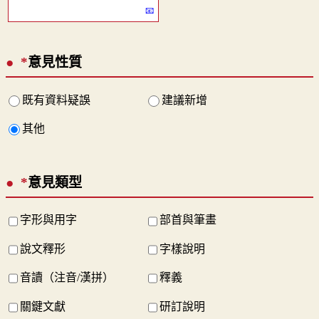
*
意見性質
既有資料疑誤
建議新增
其他
*
意見類型
字形與用字
部首與筆畫
說文釋形
字樣說明
音讀（注音/漢拼）
釋義
關鍵文獻
研訂說明