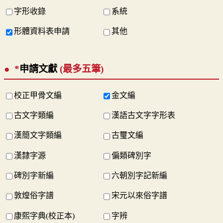
字形收錄
系統
形體資料表申請
其他
*
申請文獻
(最多五筆)
校正甲骨文編
金文編
古文字類編
漢語古文字字形表
漢簡文字類編
古璽文編
漢隸字源
偏類碑別字
碑別字新編
六朝別字記新編
敦煌俗字譜
宋元以來俗字譜
康熙字典(校正本)
字辨