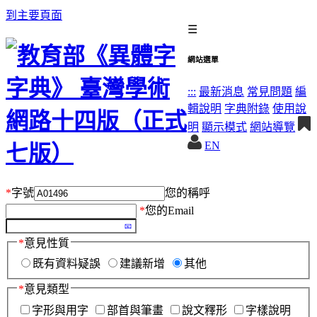
到主要頁面
☰
網站選單
:::
最新消息
常見問題
編
輯說明
字典附錄
使用說
明
顯示模式
網站導覽
EN
*
字號
您的稱呼
*
您的Email
*
意見性質
既有資料疑誤
建議新增
其他
*
意見類型
字形與用字
部首與筆畫
說文釋形
字樣說明