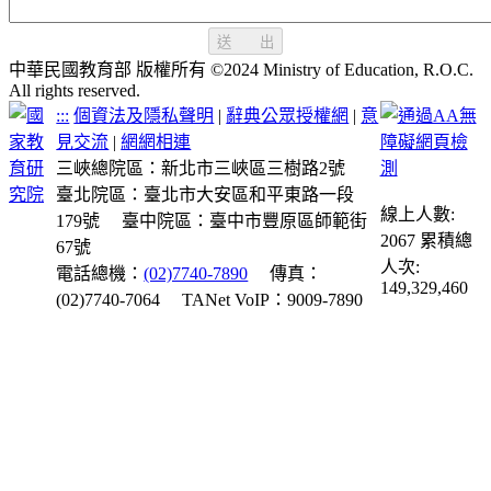
送 出
中華民國教育部 版權所有 ©2024 Ministry of Education, R.O.C.
All rights reserved.
:::
個資法及隱私聲明
|
辭典公眾授權網
|
意
見交流
|
網網相連
三峽總院區：新北市三峽區三樹路2號
臺北院區：臺北市大安區和平東路一段
線上人數:
179號
臺中院區：臺中市豐原區師範街
2067
累積總
67號
人次:
電話總機：
(02)7740-7890
傳真：
149,329,460
(02)7740-7064
TANet VoIP：9009-7890