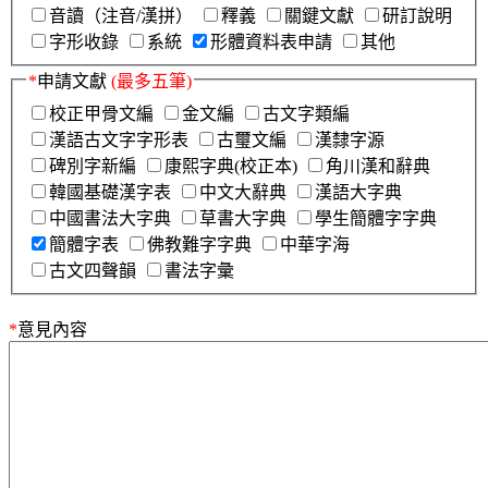
音讀（注音/漢拼）
釋義
關鍵文獻
研訂說明
字形收錄
系統
形體資料表申請
其他
*
申請文獻
(最多五筆)
校正甲骨文編
金文編
古文字類編
漢語古文字字形表
古璽文編
漢隸字源
碑別字新編
康熙字典(校正本)
角川漢和辭典
韓國基礎漢字表
中文大辭典
漢語大字典
中國書法大字典
草書大字典
學生簡體字字典
簡體字表
佛教難字字典
中華字海
古文四聲韻
書法字彙
*
意見內容