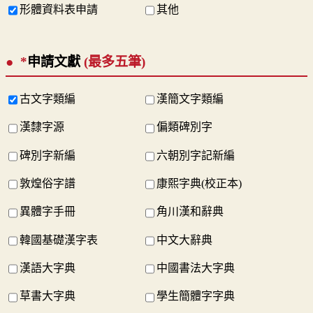
形體資料表申請
其他
*
申請文獻
(最多五筆)
古文字類編
漢簡文字類編
漢隸字源
偏類碑別字
碑別字新編
六朝別字記新編
敦煌俗字譜
康熙字典(校正本)
異體字手冊
角川漢和辭典
韓國基礎漢字表
中文大辭典
漢語大字典
中國書法大字典
草書大字典
學生簡體字字典