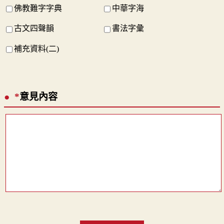
佛教難字字典
中華字海
古文四聲韻
書法字彙
補充資料(二)
*
意見內容