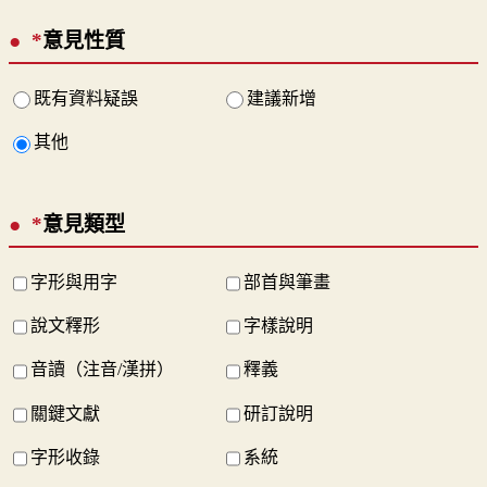
*
意見性質
既有資料疑誤
建議新增
其他
*
意見類型
字形與用字
部首與筆畫
說文釋形
字樣說明
音讀（注音/漢拼）
釋義
關鍵文獻
研訂說明
字形收錄
系統